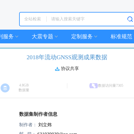
全站检索
刊服务
大震专题
定制服务
标准规范
2018年流动GNSS观测成果数据
协议共享
4.8GB
数据访问量7305
数据量
数据集制作者信息
制作者：
刘立炜
4
邮 箱：
631939039@qq.com