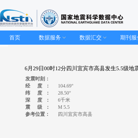
首页
数据服务
数据汇交
期刊服
6月29日00时12分四川宜宾市高县发生5.5级地
发震时刻：
经 度：
104.69°
纬 度：
28.50°
深 度：
6千米
震 级：
M 5.5
参考位置：
四川宜宾市高县