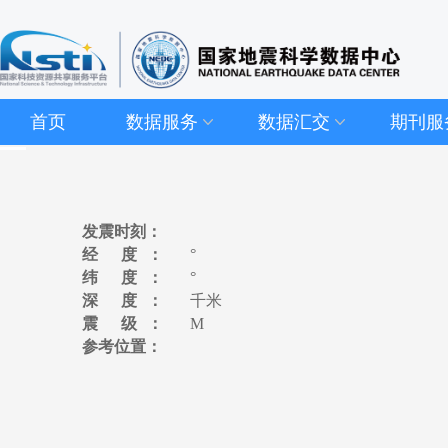
首页
数据服务
数据汇交
期刊服
发震时刻：
经 度：
°
纬 度：
°
深 度：
千米
震 级：
M
参考位置：