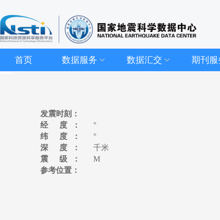
首页
数据服务
数据汇交
期刊服
发震时刻：
经 度：
°
纬 度：
°
深 度：
千米
震 级：
M
参考位置：