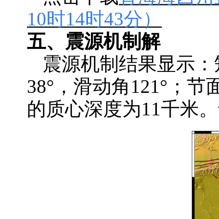
10时14时43分）
五、
震源机制解
震源机制结果显示：
38°
，
滑动角
121°；节
的质心深度为11千米
。