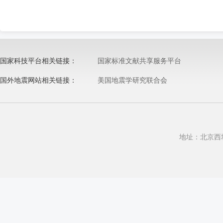
国家科技平台相关链接：
国家标准文献共享服务平台
农业科学数据共享中心
国外地震网站相关链接：
美国地震学研究联合会
北京离子探针中心
美国地质调查局(USGS)
国家科技图书文献中心
全球地震台网(GSN)
中国科学技术大学
法国GeoScope项目
地址：北京西城区
瑞士地震服务中心(SED)
IASPEI强地面运动委员会...
美国数字宽频带地震台网联合会...