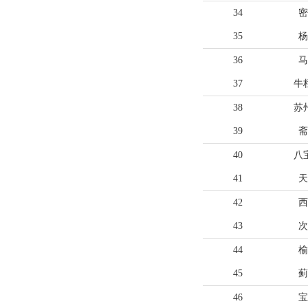
34
密
35
杨
36
马
37
牛
38
苏
39
斋
40
八
41
天
42
西
43
次
44
榆
45
蓟
46
宝