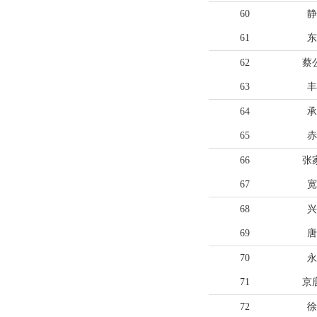
60
静
61
东
62
蔡
63
丰
64
承
65
赤
66
张
67
宽
68
兴
69
唐
70
永
71
京
72
徐