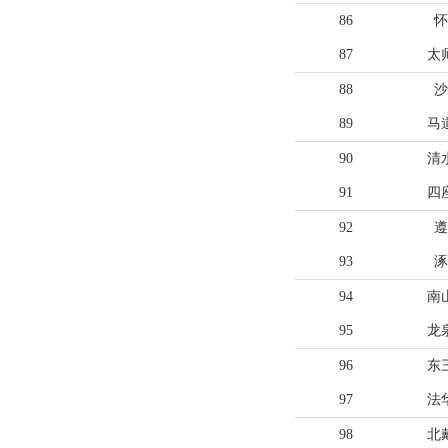
86
怀
87
太
88
沙
89
马
90
清
91
四
92
遵
93
涿
94
南
95
龙
96
东
97
法
98
北