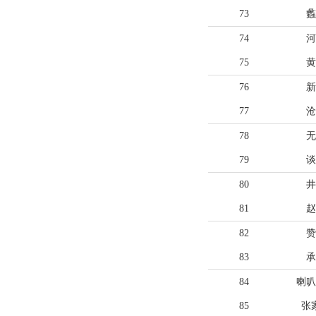
73
蠡
74
河
75
黄
76
新
77
沧
78
无
79
谈
80
井
81
赵
82
赞
83
承
84
喇叭
85
张