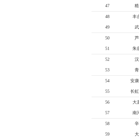
47
糙
48
丰
49
武
50
芦
51
朱
52
汉
53
青
54
安康
55
长虹
56
大
57
南
58
辛
59
大