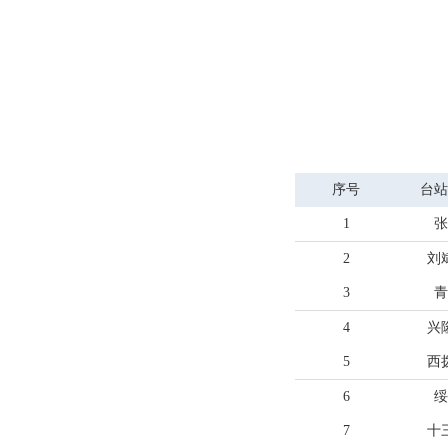
序号
台站
1
张
2
刘
3
青
4
兴
5
西
6
绥
7
十