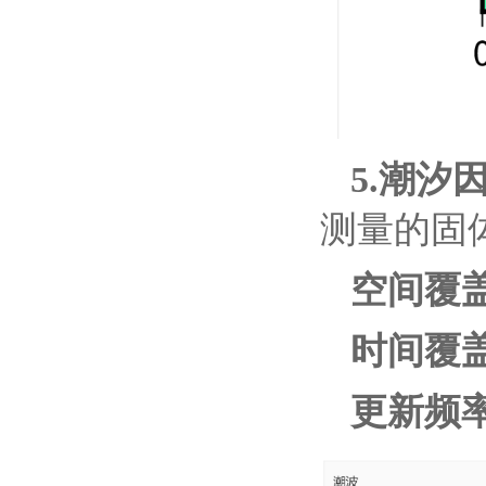
5.潮汐
测量的固
空间覆
时间覆盖
更新频